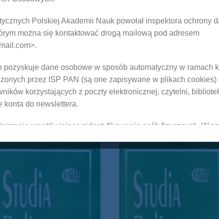
litycznych Polskiej Akademii Nauk powołał inspektora ochrony 
tórym można się kontaktować drogą mailową pod adresem
mail.com>.
ch pozyskuje dane osobowe w sposób automatyczny w ramach ko
zonych przez ISP PAN (są one zapisywane w plikach cookies) 
ików korzystających z poczty elektronicznej, czytelni, bibliote
e konta do newslettera.
formacje umożliwiające zidentyfikowanie osób fizycznych. W pr
towych takimi danymi są w szczególności: imię i nazwisko, adr
hasło, adres IP, numer telefonu, czy numer konta bankowego.
ranych przez nas danych osobowych jest niezbędne do korzyst
sów oraz usług, w szczególności do zawierania umów sprzeda
ernetowym.
e danych osobowych musi być oparte na właściwych podstawa