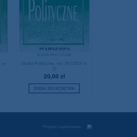
podstawą jest także
akim zostały
 aby taką zgodę w
e prawo dostępu do
rzania. Ma także
STUDIA POLITYCZNE
zania danych, a także
Studia Polityczne, vol. 38 (2015 nr
 nr
2)
20,00
zł
w Politycznych PAN
ch osobowych w
DODAJ DO KOSZYKA
h danych osobowych
diów Politycznych
ę do poczty
Projekt i wykonanie: