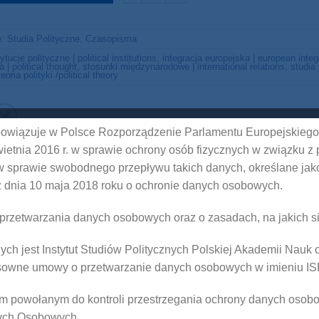
e:
Studia Polityczne
,
Czasopisma
tytucje polityczne | political institutions
,
integracja europejska | european integ
a | political thought
,
stosunki międzynarodowe | international relations
,
studia 
teoria polityki /political theory
bowiązuje w Polsce Rozporządzenie Parlamentu Europejskiego
wietnia 2016 r. w sprawie ochrony osób fizycznych w związku z
 sprawie swobodnego przepływu takich danych, określane jak
 TREŚCI
PRENUMERATA
 dnia 10 maja 2018 roku o ochronie danych osobowych.
AN
 przetwarzania danych osobowych oraz o zasadach, na jakich s
ych jest Instytut Studiów Politycznych Polskiej Akademii Nauk 
tosowne umowy o przetwarzanie danych osobowych w imieniu I
 powołanym do kontroli przestrzegania ochrony danych osobo
ych Osobowych.