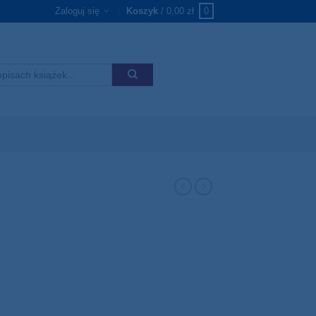
Zaloguj się
Koszyk
/
0,00
zł
0