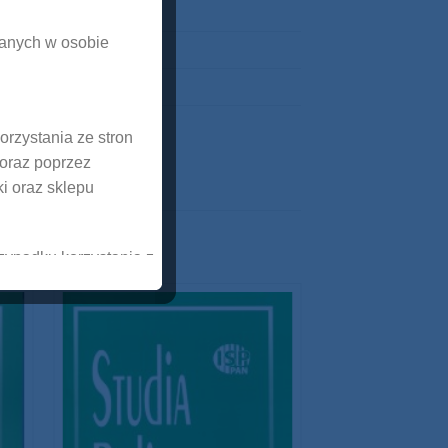
danych w osobie
rzystania ze stron
oraz poprzez
ki oraz sklepu
zypadku korzystania z
es zamieszkania,
ania z prowadzonych
ży w prowadzonym
ch prawnych. Obok