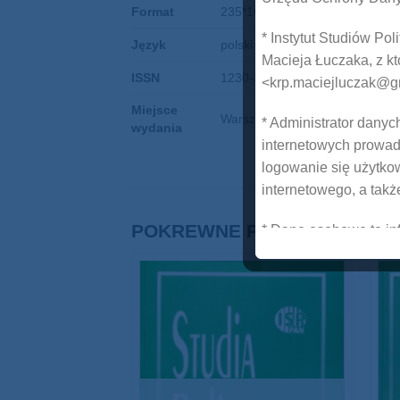
Format
235*165 mm
* Instytut Studiów Po
Język
polski
Macieja Łuczaka, z k
ISSN
1230-3135
<krp.maciejluczak@g
Miejsce
Warszawa
* Administrator dany
wydania
internetowych prowad
logowanie się użytkown
internetowego, a takż
POKREWNE PRODUKTY
* Dane osobowe to in
naszych stron interne
adres e-mail, login, 
* Przetwarzanie zbie
przez ISP PAN serwi
przez nas sklepie int
* Każde pozyskiwani