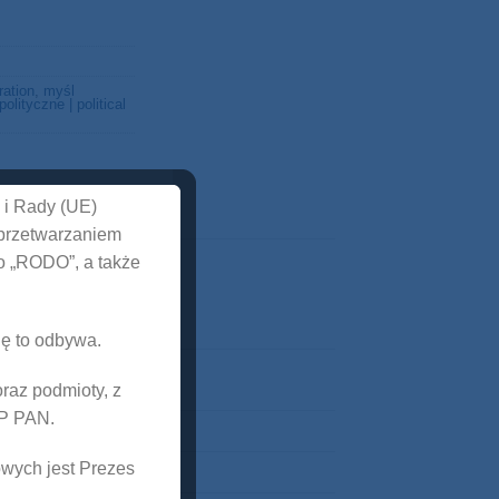
ration
,
myśl
polityczne | political
 i Rady (UE)
 przetwarzaniem
o „RODO”, a także
ię to odbywa.
oraz podmioty, z
SP PAN.
wych jest Prezes