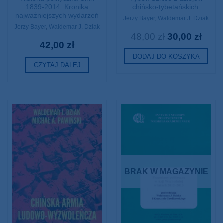
zbieranych automatycznie w ramach korzystania z serwisów oraz usług Instytutu Studiów Politycznych
1839-2014. Kronika
chińsko-tybetańskich.
najważniejszych wydarzeń
Jerzy Bayer
,
Waldemar J. Dziak
PAN, a także danych osobowych przekazywanych poprzez samodzielne logowanie się do poczty
Jerzy Bayer
,
Waldemar J. Dziak
elektronicznej, biblioteki, czytelni oraz sklepu internetowego.
48,00
zł
30,00
zł
42,00
zł
*Mając powyższe na uwadze, jako osoba pełnoletnia, wyrażam dobrowolnie zgodę.
DODAJ DO KOSZYKA
CZYTAJ DALEJ
Regulamin zakupów dokonywanych w Wydawnictwie ISP PAN.
WYRAŻAM ZGODĘ
NIE WYRAŻAM ZGODY
BRAK W MAGAZYNIE